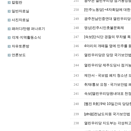
광주는 열린우리당 점거농성중 
251
칼럼란
[민주노동당] <4자회담에 대
250
일반자료실
광주전남민중연대 열린우리당광
249
사진자료실
영상)진주시민촛불문화제
248
패러디/만평 퍼나르기
[속보]단식단 경찰의 무차별 폭
각계·지역활동소식
247
4마리의 개떼들 옆에 민주를 
자유토론방
246
언론보도
열린우리당은 당장 국가보안법
245
열린우리당 제주도당사 점거
244
제안서 - 국보법 폐지 청소년 
243
취재/홍보 요청 - 국가보안법 
242
속보]열린우리당원내대표 천정
241
[웹진 8호] 9박 10일간의 당당
240
[ytn펌]전남도의원 국가보안법
239
열린우리당 지도부는 각성하고
238