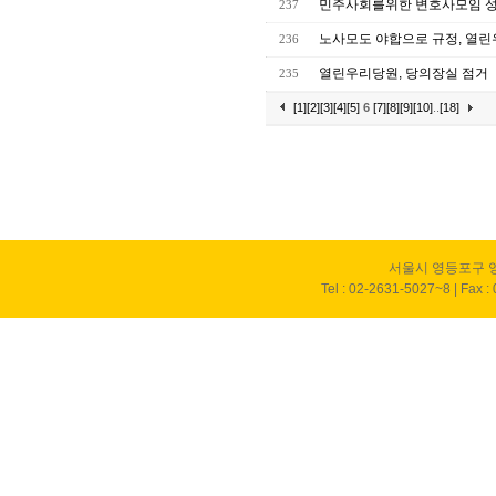
민주사회를위한 변호사모임 
237
노사모도 야합으로 규정, 열
236
열린우리당원, 당의장실 점거
235
[1]
[2]
[3]
[4]
[5]
6
[7]
[8]
[9]
[10]
..
[18]
서울시 영등포구 영
Tel : 02-2631-5027~8 | Fax :