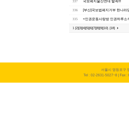
국보폐지울산연대 발족!!!
337
[부산]국보법폐지거부 한나라
336
<인권운동사랑방 인권하루소식
335
1
[2]
[3]
[4]
[5]
[6]
[7]
[8]
[9]
[10]
..
[18]
서울시 영등포구 영
Tel : 02-2631-5027~8 | Fax :