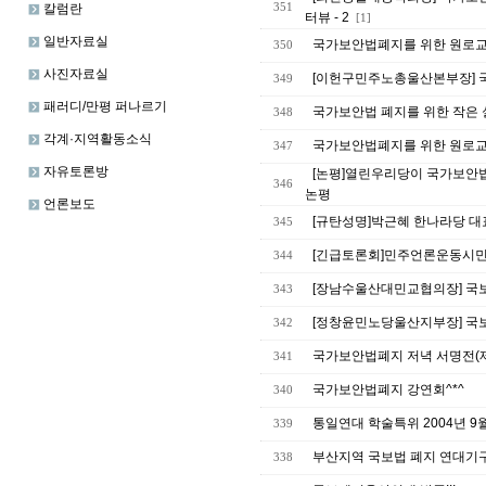
칼럼란
351
터뷰 - 2
[1]
일반자료실
국가보안법폐지를 위한 원로교
350
사진자료실
[이헌구민주노총울산본부장] 국
349
패러디/만평 퍼나르기
국가보안법 폐지를 위한 작은 실
348
각계·지역활동소식
국가보안법폐지를 위한 원로교
347
자유토론방
[논평]열린우리당이 국가보안
346
논평
언론보도
[규탄성명]박근혜 한나라당 
345
[긴급토론회]민주언론운동시
344
[장남수울산대민교협의장] 국보
343
[정창윤민노당울산지부장] 국보
342
국가보안법폐지 저녁 서명전(
341
국가보안법폐지 강연회^*^
340
통일연대 학술특위 2004년 
339
부산지역 국보법 폐지 연대기
338