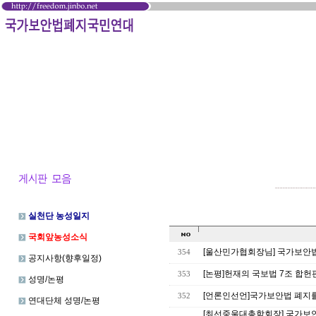
실천단 농성일지
국회앞농성소식
[울산민가협회장님] 국가보안법폐
354
공지사항(향후일정)
[논평]헌재의 국보법 7조 합헌
353
성명/논평
[언론인선언]국가보안법 폐지
352
연대단체 성명/논평
[최선중울대총학회장] 국가보안