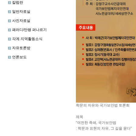
칼럼란
일반자료실
사진자료실
패러디/만평 퍼나르기
각계·지역활동소식
자유토론방
언론보도
학문의 자유와 국가보안법 토론회
제목
“여전한 족쇄, 국가보안법
: 학문과 표현의 자유, 그 길을 묻다”