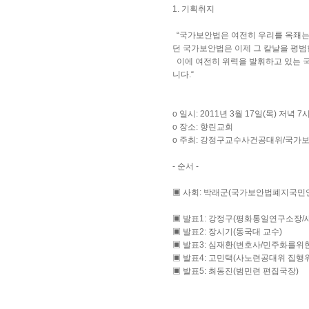
1. 기획취지
“국가보안법은 여전히 우리를 옥좨는 
던 국가보안법은 이제 그 칼날을 평
이에 여전히 위력을 발휘하고 있는 
니다.“
o 일시: 2011년 3월 17일(목) 저녁 7
o 장소: 향린교회
o 주최: 강정구교수사건공대위/국
- 순서 -
▣ 사회: 박래군(국가보안법폐지국민
▣ 발표1: 강정구(평화통일연구소장/
▣ 발표2: 장시기(동국대 교수)
▣ 발표3: 심재환(변호사/민주화를위
▣ 발표4: 고민택(사노련공대위 집행
▣ 발표5: 최동진(범민련 편집국장)