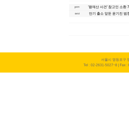
'왕재산 사건' 참고인 소환 
prev
만기 출소 앞둔 윤기진 범
next
서울시 영등포구 영
Tel : 02-2631-5027~8 | Fax :