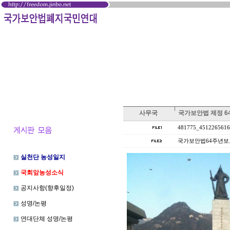
사무국
국가보안법 제정 6
481775_45122656160
국가보안법64주년보도자료
실천단 농성일지
국회앞농성소식
공지사항(향후일정)
성명/논평
연대단체 성명/논평