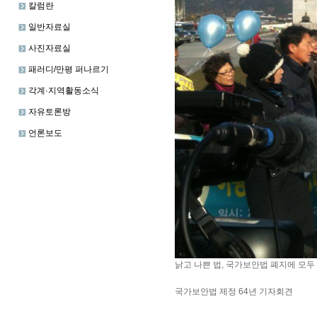
칼럼란
일반자료실
사진자료실
패러디/만평 퍼나르기
각계·지역활동소식
자유토론방
언론보도
낡고 나쁜 법, 국가보안법 폐지에 모두
국가보안법 제정 64년 기자회견