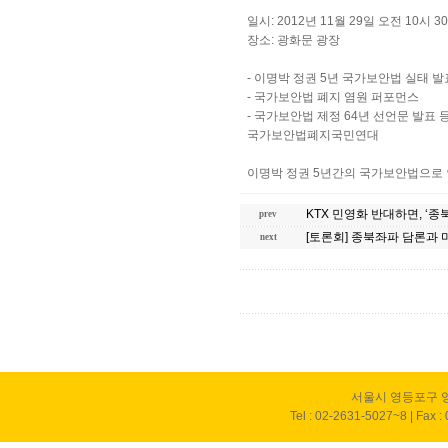
일시: 2012년 11월 29일 오전 10시 3
장소: 광화문 광장
- 이명박 정권 5년 국가보안법 실태 발
- 국가보안법 폐지 염원 퍼포먼스
- 국가보안법 제정 64년 선언문 발표 
국가보안법폐지국민연대
이명박 정권 5년간의 국가보안법으로 
KTX 민영화 반대하면, ‘
prev
[토론회] 종북좌파 담론과
next
서울시 영등포구 영
Tel : 02-2631-5027~8 | Fax :