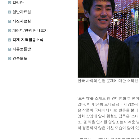
칼럼란
일반자료실
사진자료실
패러디/만평 퍼나르기
각계·지역활동소식
자유토론방
언론보도
한국 사회의 인권 문제에 대한 소리없는 외
'프락치'를 소재로 한 인디영화 한 편
었다. 이미 34회 로테르담 국제영
은 작품이 국내에서 어떤 반응을 불러
영화 상영에 앞서 황철민 감독은 '스
또, 권 역을 연기한 양영조는 어려운 
라 정돈되지 않은 거친 모습이 담겨 있