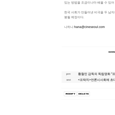
있는 방법을 조금이나마 배울 수 있어 
한국 사회가 만들어낸 비극을 두 남자의
봉될 예정이다.
나하나
hana@cineseoul.com
황철민 감독의 독립영화 ''프락치
prev
<프락치>언론시사회에 초대합
next