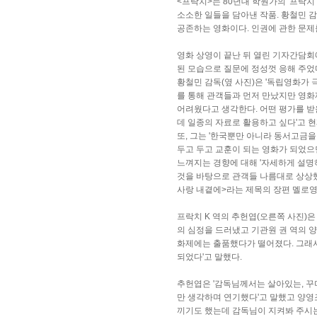
<프락치>는 80년대 학원가의 '프락
소소한 일들을 담아낸 작품. 황철민 
공존하는 영화이다. 인권에 관한 문제
영화 상영이 끝난 뒤 열린 기자간담회
된 모습으로 질문에 정성껏 응해 주었
황철민 감독(옆 사진)은 '독립영화가 
를 통해 관객들과 먼저 만났지만 영화
어려웠다고 생각한다. 어떤 평가를 받
데 일종의 자료로 활용하고 싶다'고 
또, 그는 '한국뿐만 아니라 동서고금
두고 두고 교훈이 되는 영화가 되었으면
느껴지는 경향에 대해 '자세하게 설명
것을 바탕으로 관객들 나름대로 상상했
사랑 내곁에>라는 제목의 장편 멜로영
프락치 K 역의 추헌엽(오른쪽 사진)은
의 심정을 드러냈고 기관원 권 역의 
화제에는 출품했다가 떨어졌다. 그래서
되었다'고 말했다.
추헌엽은 '감독님께서는 살아있는, 꾸
만 생각하며 연기했다'고 말했고 양영
끼기도 했는데 감독님이 지켜봐 주시는