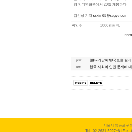
암 인디영화관에서 20일 개봉한다.
김신성 기자
sskim65@segye.com
곽인수
1000만관객.
[한나라당해체!국보철!릴레이
prev
한국 사회의 인권 문제에 대
next
서울시 영등포구 영
Tel : 02-2631-5027~8 | Fax :