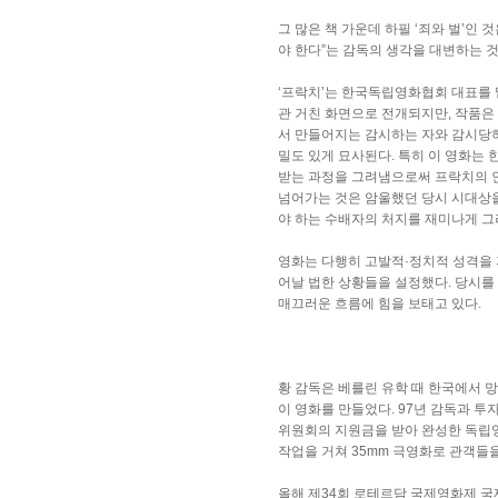
그 많은 책 가운데 하필 ‘죄와 벌’인
야 한다”는 감독의 생각을 대변하는 
‘프락치’는 한국독립영화협회 대표를 
관 거친 화면으로 전개되지만, 작품은
서 만들어지는 감시하는 자와 감시당하
밀도 있게 묘사된다. 특히 이 영화는
받는 과정을 그려냄으로써 프락치의 인
넘어가는 것은 암울했던 당시 시대상을
야 하는 수배자의 처지를 재미나게 그
영화는 다행히 고발적·정치적 성격을 
어날 법한 상황들을 설정했다. 당시를
매끄러운 흐름에 힘을 보태고 있다.
황 감독은 베를린 유학 때 한국에서 
이 영화를 만들었다. 97년 감독과 투
위원회의 지원금을 받아 완성한 독립영화
작업을 거쳐 35mm 극영화로 관객들을
올해 제34회 로테르담 국제영화제 국