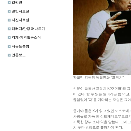
칼럼란
일반자료실
사진자료실
패러디/만평 퍼나르기
각계·지역활동소식
자유토론방
언론보도
황철민 감독의 독립영화 ''프락치''
신분이 들통난 프락치 K(추헌엽)와 그
어 있다. 할 수 있는 일이라곤 밥 먹
끊임없이 ‘때’를 기다리는 모습은 그야말
급기야 둘은 K가 읽고 있던 도스토예프
사람들로 가득 찬 상트페테르부르크가
거룩한 창부 소냐 역을 맡는다. 그리
치 못한 방향으로 흘러가게 된다.