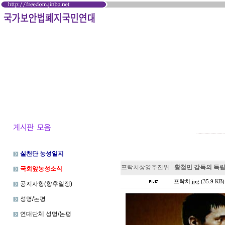
실천단 농성일지
프락치상영추진위
황철민 감독의 독립영화
국회앞농성소식
프락치.jpg (35.9 KB)
공지사항(향후일정)
성명/논평
연대단체 성명/논평