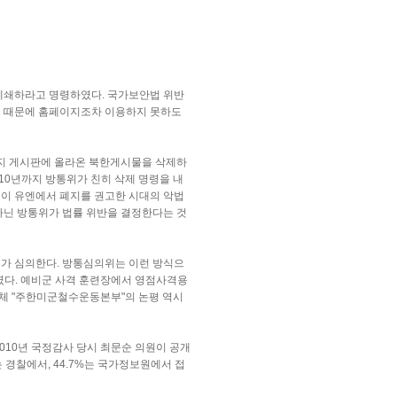
폐쇄하라고 명령하였다. 국가보안법 위반
그 때문에 홈페이지조차 이용하지 못하도
지 게시판에 올라온 북한게시물을 삭제하
010년까지 방통위가 친히 삭제 명령을 내
법이 유엔에서 폐지를 권고한 시대의 악법
아닌 방통위가 법률 위반을 결정한다는 것
회가 심의한다. 방통심의위는 이런 방식으
다. 예비군 사격 훈련장에서 영점사격용
체 "주한미군철수운동본부"의 논평 역시
010년 국정감사 당시 최문순 의원이 공개
 경찰에서, 44.7%는 국가정보원에서 접