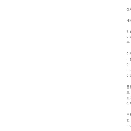
전
패
방
이
록
이
라
린
이
이
물
로 
표
삭
본
한
수