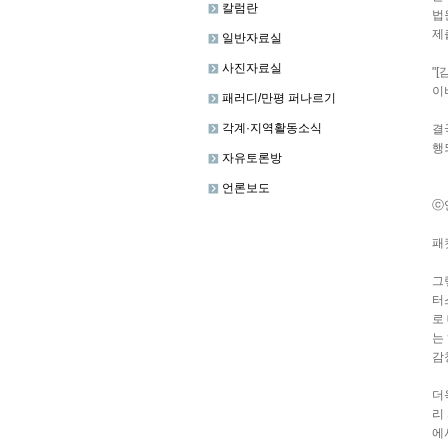
칼럼란
법
제
일반자료실
사진자료실
"
이
패러디/만평 퍼나르기
각계·지역활동소식
결
행
자유토론방
언론보도
ⓒ
패
그
터
로
는
감
더
리
에