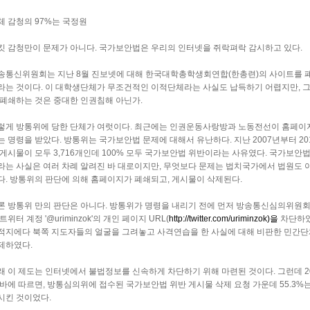
체 감청의 97%는 국정원
킷 감청만이 문제가 아니다. 국가보안법은 우리의 인터넷을 쥐락펴락 감시하고 있다.
송통신위원회는 지난 8월 진보넷에 대해 한국대학총학생회연합(한총련)의 사이트를 
라는 것이다. 이 대학생단체가 무조건적인 이적단체라는 사실도 납득하기 어렵지만, 
 폐쇄하는 것은 중대한 인권침해 아닌가.
렇게 방통위에 당한 단체가 여럿이다. 최근에는 인권운동사랑방과 노동전선이 홈페이
는 명령을 받았다. 방통위는 국가보안법 문제에 대해서 유난하다. 지난 2007년부터 2
 게시물이 모두 3,716개인데 100% 모두 국가보안법 위반이라는 사유였다. 국가보안
라는 사실은 여러 차례 알려진 바 대로이지만, 무엇보다 문제는 법치국가에서 법원도 
다. 방통위의 판단에 의해 홈페이지가 폐쇄되고, 게시물이 삭제된다.
론 방통위 만의 판단은 아니다. 방통위가 명령을 내리기 전에 먼저 방송통신심의위원
트위터 계정 '@uriminzok'의 개인 페이지 URL(
http://twitter.com/uriminzok)을
차단하였
적지에다 북쪽 지도자들의 얼굴을 그려놓고 사격연습을 한 사실에 대해 비판한 민간단
제하였다.
래 이 제도는 인터넷에서 불법정보를 신속하게 차단하기 위해 마련된 것이다. 그런데 2
 바에 따르면, 방통심의위에 접수된 국가보안법 위반 게시물 삭제 요청 가운데 55.3%는
시킨 것이었다.