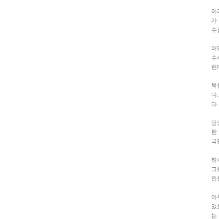
이
가
수
어
수
런
북
다
다
당
한
국
하
그
안
아
있
는