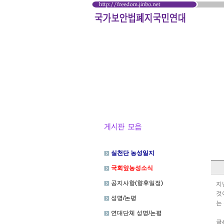
실천단 농성일지
국회앞농성소식
공지사항(향후일정)
지
것
성명/논평
는
연대단체 성명/논평
글