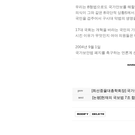
우리는 ꡐ형법으로도 국가안보를 해할 
의식이 그와 같은 ꡐ극단적 상황ꡑ에서
국민을 겁주어서 구시대 악법의 생명
17대 국회는 개혁을 바라는 국민의 
시킨 이유가 무엇인지 여야 의원들은 
2004년 9월 1일
국가보안법 폐지를 촉구하는 언론계 
[최선중울대총학회장] 국가보
prev
[논평]헌재의 국보법 7조 
next