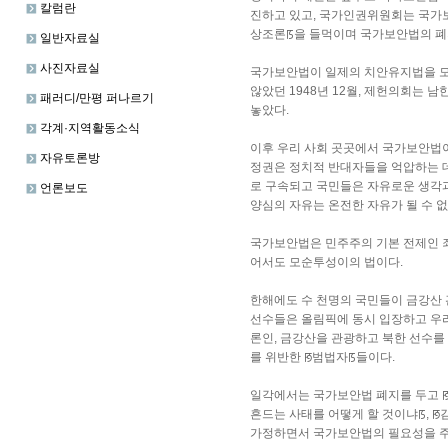
칼럼란
진하고 있고, 국가인권위원회는 국가
상조론ꡑ을 들먹이며 국가보안법의 폐
일반자료실
사진자료실
국가보안법이 일제의 치안유지법을 모태
않았던 1948년 12월, 제헌의회는
패러디/만평 퍼나르기
놓았다.
각계·지역활동소식
이후 우리 사회 곳곳에서 국가보안법이
자유토론방
정권은 정치적 반대자들을 억압하는 
로 구속되고 국민들은 자유로운 생각과
언론보도
양심의 자유는 온전한 자유가 될 수 
국가보안법은 민주주의 기본 전제인 죄
어서도 모순투성이의 법이다.
한해에도 수 천명의 국민들이 금강산 
선수들은 올림픽에 동시 입장하고 우리
론인, 금강산을 관광하고 북한 선수를 
를 위반한 ꡐ범법자ꡑ들이다.
일각에서는 국가보안법 폐지를 두고 
흔드는 사태를 어떻게 할 것이냐ꡑ, 
가정하면서 국가보안법의 필요성을 