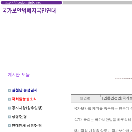
실천단 농성일지
민언련
[언론인선언]국가
국회앞농성소식
공지사항(향후일정)
국가보안법 폐지를 촉구하는 언론계 
성명/논평
-17대 국회는 국가보안법을 하루속히
연대단체 성명/논평
정기국회 개원을 앞두고 국가보안법 개