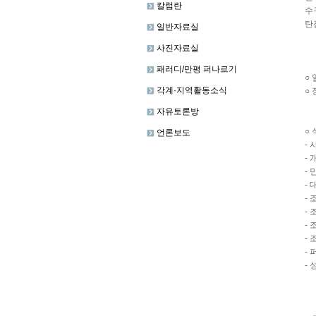
칼럼란
수
탄
일반자료실
사진자료실
패러디/만평 퍼나르기
○ 
각계·지역활동소식
○
자유토론방
○
언론보도
-
-
-
-
-
-
-
-
-
-