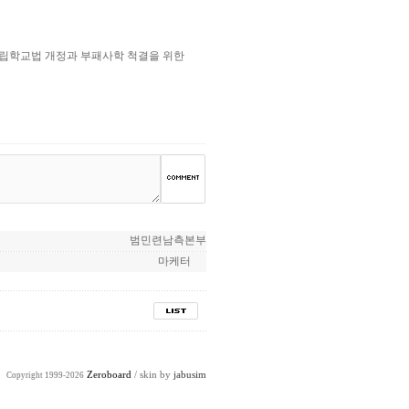
 사립학교법 개정과 부패사학 척결을 위한
범민련남측본부
마케터
Zeroboard
/ skin by
jabusim
Copyright 1999-2026