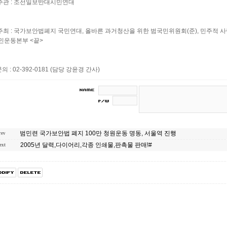
 주관 : 조선일보반대시민연대
 주최 : 국가보안법폐지 국민연대, 올바른 과거청산을 위한 범국민위원회(준), 민주적
민운동본부 <끝>
문의 : 02-392-0181 (담당 강윤경 간사)
범민련 국가보안법 폐지 100만 청원운동 명동, 서울역 진행
rev
2005년 달력,다이어리,각종 인쇄물,판촉물 판매!#
ext