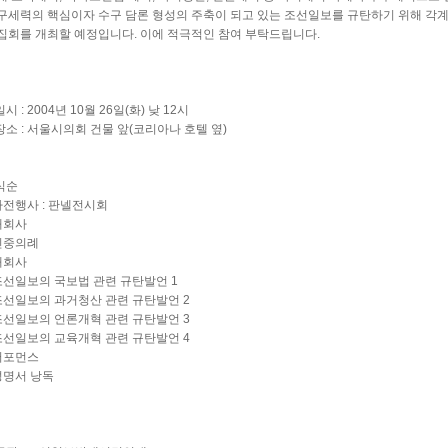
구세력의 핵심이자 수구 담론 형성의 주축이 되고 있는 조선일보를 규탄하기 위해 각
집회를 개최할 예정입니다. 이에 적극적인 참여 부탁드립니다.
일시 : 2004년 10월 26일(화) 낮 12시
 장소 : 서울시의회 건물 앞(코리아나 호텔 옆)
 식순
 사전행사 : 판넬전시회
 개회사
 민중의례
 대회사
 조선일보의 국보법 관련 규탄발언 1
 조선일보의 과거청산 관련 규탄발언 2
 조선일보의 언론개혁 관련 규탄발언 3
 조선일보의 교육개혁 관련 규탄발언 4
 퍼포먼스
 성명서 낭독