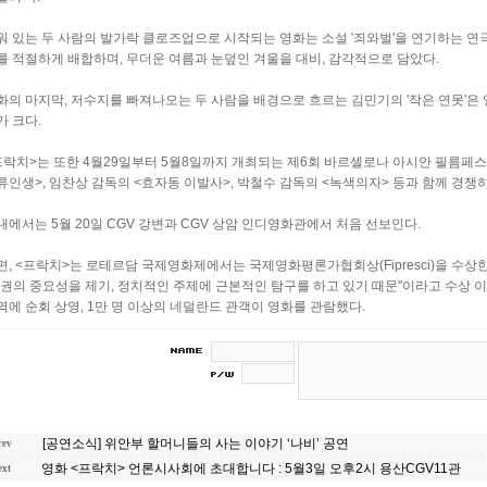
워 있는 두 사람의 발가락 클로즈업으로 시작되는 영화는 소설 '죄와벌'을 연기하는 
를 적절하게 배합하며, 무더운 여름과 눈덮인 겨울을 대비, 감각적으로 담았다.
화의 마지막, 저수지를 빠져나오는 두 사람을 배경으로 흐르는 김민기의 '작은 연못'은
가 크다.
프락치>는 또한 4월29일부터 5월8일까지 개최되는 제6회 바르셀로나 아시안 필름페
류인생>, 임찬상 감독의 <효자동 이발사>, 박철수 감독의 <녹색의자> 등과 함께 경쟁하
내에서는 5월 20일 CGV 강변과 CGV 상암 인디영화관에서 처음 선보인다.
편, <프락치>는 로테르담 국제영화제에서는 국제영화평론가협회상(Fipresci)을 수상
인권의 중요성을 제기, 정치적인 주제에 근본적인 탐구를 하고 있기 때문"이라고 수상 
역에 순회 상영, 1만 명 이상의 네덜란드 관객이 영화를 관람했다.
[공연소식] 위안부 할머니들의 사는 이야기 ‘나비’ 공연
rev
영화 <프락치> 언론시사회에 초대합니다 : 5월3일 오후2시 용산CGV11관
ext