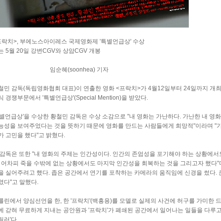
프락치>, 부에노스아이레스 국제영화제 '특별언급상' 수상
는 5월 20일 강변CGV와 상암CGV 개봉
임순혜(soonhea) 기자
철민 감독(독립영화협회 대표)이 연출한 영화 <프락치>가 4월12일부터 24일까지 
 경쟁부문에서 '특별언급상'(Special Mention)을 받았다.
특별언급상'을 수상한 황철민 감독은 수상 소감으로 "내 영화는 가난하다. 가난한 내 영
능성을 보여주었다는 것을 뜻하기 때문에 영화를 만드는 사람들에게 희망적"이라며 "가
가 고민을 했다"고 밝혔다.
 감독은 또한 "내 영화의 주제는 인간성이다. 인간의 존엄성을 포기해야 하는 상황에서
. 어차피 죽을 수밖에 없는 상황에서도 마지막 인간성을 회복하는 것을 그리고자 했다
을 실어주려고 했다. 좁은 공간에서 연기를 포착하는 카메라의 움직임에 신경을 썼다.
였다"고 말했다.
를린에서 양심선언을 한, 한 '프락치'(백흥용)를 모델로 실제의 사건에 허구를 가미한 
에 갇혀 무료하게 지내는 공안원과 '프락치'가 폐쇄된 공간에서 일어나는 일들을 다루고 
릴러'다.