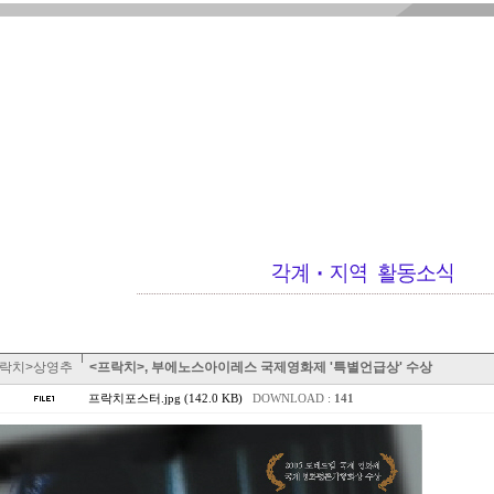
프락치>상영추
<프락치>, 부에노스아이레스 국제영화제 '특별언급상' 수상
프락치포스터.jpg (142.0 KB)
DOWNLOAD :
141