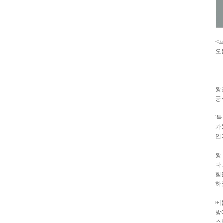
<
오
황
공식
'
가
인
황
다
힘
하
베
방
스