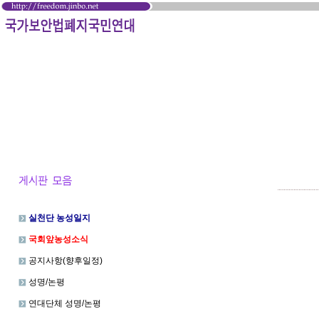
실천단 농성일지
국회앞농성소식
공지사항(향후일정)
성명/논평
연대단체 성명/논평