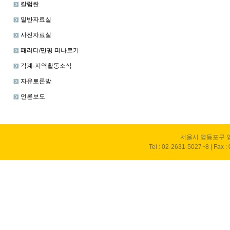
칼럼란
일반자료실
사진자료실
패러디/만평 퍼나르기
각계·지역활동소식
자유토론방
언론보도
서울시 영등포구 영
Tel : 02-2631-5027~8 | Fax :