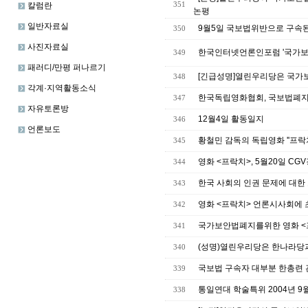
칼럼란
351
논평
일반자료실
9월5일 국보법위반으로 구속된
350
사진자료실
한국인터넷언론인포럼 '국가보
349
패러디/만평 퍼나르기
[긴급성명]열린우리당은 국가보
348
각계·지역활동소식
한국독립영화협회, 국보법폐지
347
자유토론방
12월4일 활동일지
346
언론보도
황철민 감독의 독립영화 ''프락치'
345
영화 <프락치>, 5월20일 CG
344
한국 사회의 인권 문제에 대한
343
영화 <프락치> 언론시사회에 초
342
국가보안법폐지를위한 영화 <
341
(성명)열린우리당은 한나라당
340
국보법 구속자 대부분 한총련
339
통일연대 학술특위 2004년 
338