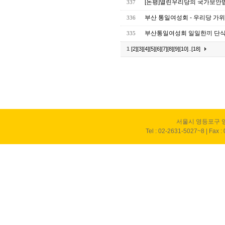
[논평]열린우리당의 국가보안법
337
부산 통일여성회 - 우리당 가
336
부산통일여성회 일일한끼 단식
335
1
[2]
[3]
[4]
[5]
[6]
[7]
[8]
[9]
[10]
..
[18]
서울시 영등포구 영
Tel : 02-2631-5027~8 | Fax :