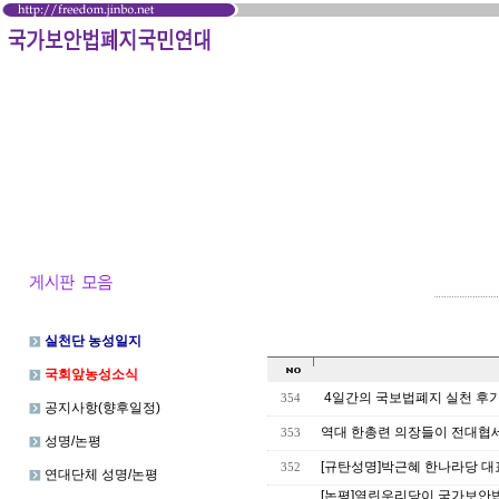
실천단 농성일지
국회앞농성소식
4일간의 국보법폐지 실천 후기
354
공지사항(향후일정)
역대 한총련 의장들이 전대협
353
성명/논평
[규탄성명]박근혜 한나라당 
352
연대단체 성명/논평
[논평]열린우리당이 국가보안