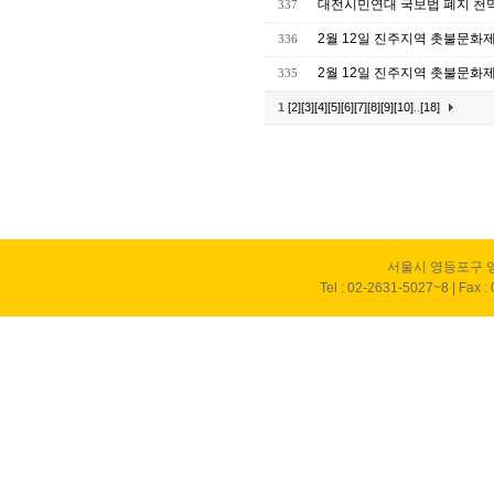
대전시민연대 국보법 폐지 천
337
2월 12일 진주지역 촛불문화제
336
2월 12일 진주지역 촛불문화제
335
1
[2]
[3]
[4]
[5]
[6]
[7]
[8]
[9]
[10]
..
[18]
서울시 영등포구 영
Tel : 02-2631-5027~8 | Fax :