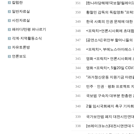
칼럼란
[한나라당해체!국보철!릴레이1
351
일반자료실
황철민 감독의 독립영화 ''프락치'
350
사진자료실
한국 사회의 인권 문제에 대한
349
패러디/만평 퍼나르기
<프락치>언론시사회에 초대합니다
348
각계·지역활동소식
[공연소식] 위안부 할머니들의 
347
자유토론방
<프락치>, 부에노스아이레스 
346
언론보도
영화 <프락치> 언론시사회에 초
345
영화 <프락치>, 5월20일 CG
344
"과거청산운동 지원기금 마련을
343
민주ㆍ인권ㆍ평화 프로젝트 
342
국보법 구속자 대부분 한총련
341
2월 임시국회폐지 촉구 기자
340
국가보안법 폐지 대전시민연대
339
[브레이크뉴스]대전시면연대 
338