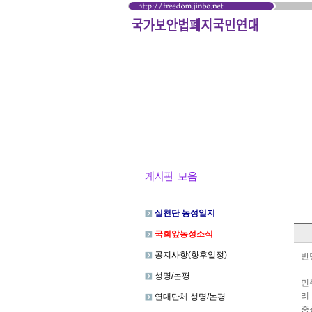
실천단 농성일지
국회앞농성소식
공지사항(향후일정)
반
성명/논평
민
리
연대단체 성명/논평
중