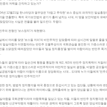
 민중의 저력을 간직하고 있는가?
004년 12월21일 한나라당과 열우당은 '더럽고 추악한' 보스 중심의 파격적인 밀실
각을 연출했다. 특히 국가보안법의 광기가 흘러 넘치는 시대, 이 땅을 보안악법의 유배
 맞잡았다는 사실은 전율을 불러 일으킨다. 두렵다.
민주의 전형인 '보스정치'가 재현됐다.
실에서 머리를 맞댄 '보스들 끼리'의 비민주적인 입맞춤에 따라 삽시간에 일렬로 줄을 
의 밀실야합과 이면합의라는 반민주 오물투성이의 국회관습을 용인한 이 가증스러운 
민을 소닭잡듯 때려잡았던 야수들과 '밀실 정치흥정'을 벌이며 야합이라는 반민주 폭거를
.
스들의 결정'에 따라 일순간에 행동을 통일한 채 제2, 제3의 반민주 정치폭력이 저질
들. 이 가증스럽고 협오스러운 비민주적이며 야만적인 밀실의 결정들, 비열한 공모들
실공범자들의 야합이 타협의 이름으로 정당화되는 시대... 도대체 누가 이들에게 '민주
 역겨운 정치상황이 민주적인가?
정한 정치, 범법적 정치행각을 애국 충정으로 둔갑시키고 있는 집단들, 상황에 따라 
우기 위해 몰려다니는 권력의 하이에나들, 권력출세에 눈 멀어 양심을 팔고 있는 해
밀실야합을 국회관행'이라며 야합폭력을 일삼고 있는 자들, 이들의 반민주 정치행각은
 찬탈한 신군부악령의 재활이다. 더러운 권력의 욕망체들이 그토록 많은 양심국민들을 