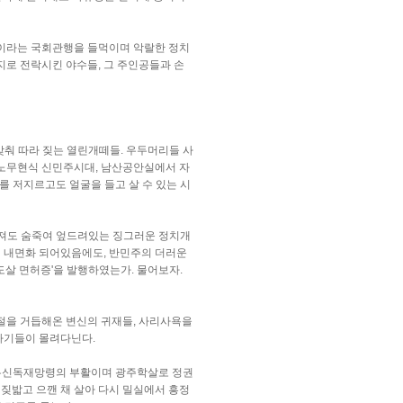
흥정이라는 국회관행을 들먹이며 악랄한 정치
지로 전락시킨 야수들, 그 주인공들과 손
맞춰 따라 짖는 열린개떼들. 우두머리들 사
노무현식 신민주시대, 남산공안실에서 자
 저지르고도 얼굴을 들고 살 수 있는 시
러져도 숨죽여 엎드려있는 징그러운 정치개
이 내면화 되어있음에도, 반민주의 더러운
도살 면허증'을 발행하였는가. 물어보자.
변절을 거듭해온 변신의 귀재들, 사리사욕을
바라기들이 몰려다닌다.
 유신독재망령의 부활이며 광주학살로 정권
짖밟고 으깬 채 살아 다시 밀실에서 흥정