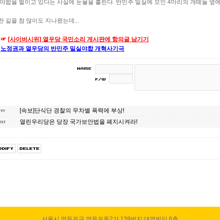
 야합을 벌이고 있다는 사실에 눈물을 흘린다. 반민주 밀실에 모인 4마리의 개떼들 옆에
한 길을 참 많이도 지나왔는데...
☞
[사이버시위] 열우당 국민소리 게시판에 항의글 남기기
노정권과 열우당의 반민주 밀실야합 개혁사기극
[속보]단식단 경찰의 무차별 폭력에 부상!
rev
열린우리당은 당장 국가보안법을 폐지시켜라!
ext
서울시 영등포구 영등포동2가 139번지 대영빌딩 6층