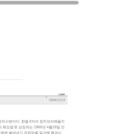
2004/12/23
 정치사변이다. 한열 4자의 정치모리배들끼
화요일'로 상징되는 1960년 4월19일 민
단박에 쓸어내고 자유당을 일거에 붕괴시