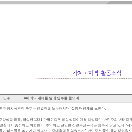
민주
4마리의 개떼들 옆에 민주를 묻으며
민주 정치폭력이 춤추는 한열야합 노무현시대, 절망과 한계를 느낀다.
주양심을 파괴, 학살한 1221 한열야합은 비상식적이며 비일상적인, 반민주의 변태적
 밀실에서 흥정하고 야합한 이 추악하고 잔인한 신민주살육극은 멈추지 않고 있다. '피의 
들이 피눈물을 쏟아가며 일궈낸 민주대혁명을 잊었는가? 반민주 반통일 독재정권을 