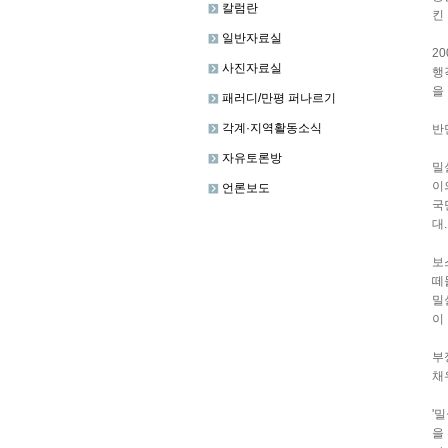
칼럼란
킨
일반자료실
2
사진자료실
행
을
패러디/만평 퍼나르기
각계·지역활동소식
반
자유토론방
밀
이
언론보도
국
대..
보
떼
밀
이
부
채
'
을